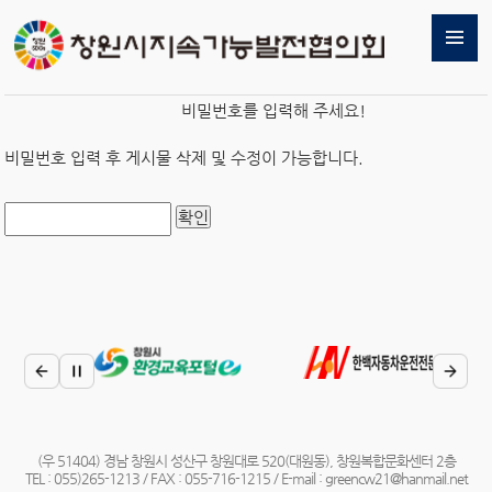
비밀번호를 입력해 주세요!
비밀번호 입력 후 게시물 삭제 및 수정이 가능합니다.
(우 51404) 경남 창원시 성산구 창원대로 520(대원동), 창원복합문화센터 2층
TEL : 055)265-1213 / FAX : 055-716-1215 / E-mail : greencw21@hanmail.net