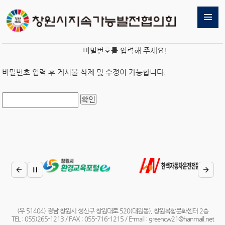
비밀번호를 입력해 주세요!
비밀번호 입력 후 게시물 삭제 및 수정이 가능합니다.
(우 51404) 경남 창원시 성산구 창원대로 520(대원동), 창원복합문화센터 2층
TEL : 055)265-1213 / FAX : 055-716-1215 / E-mail : greencw21@hanmail.net