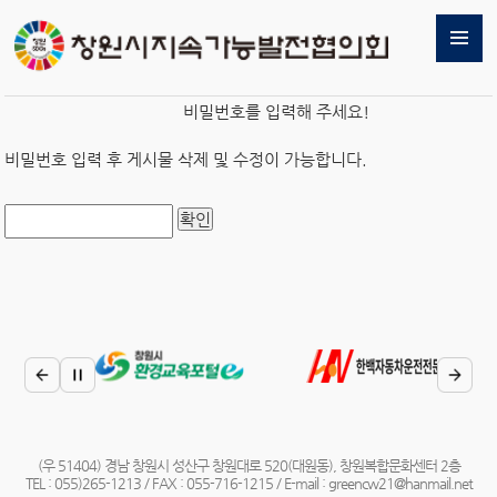
비밀번호를 입력해 주세요!
비밀번호 입력 후 게시물 삭제 및 수정이 가능합니다.
(우 51404) 경남 창원시 성산구 창원대로 520(대원동), 창원복합문화센터 2층
TEL : 055)265-1213 / FAX : 055-716-1215 / E-mail : greencw21@hanmail.net