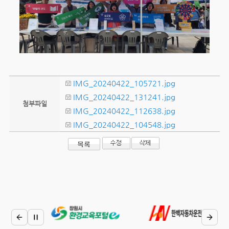
IMG_20240422_105721.jpg
IMG_20240422_131241.jpg
첨부파일
IMG_20240422_112638.jpg
IMG_20240422_104548.jpg