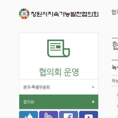
협
녹
협의회 운영
작성
분과·특별위원회
협의회