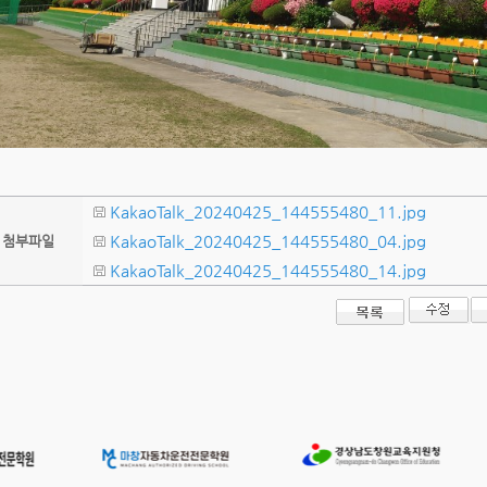
KakaoTalk_20240425_144555480_11.jpg
KakaoTalk_20240425_144555480_04.jpg
첨부파일
KakaoTalk_20240425_144555480_14.jpg