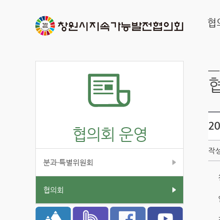
협
2
협의회 운영
작성
분과·특별위원회
협의회