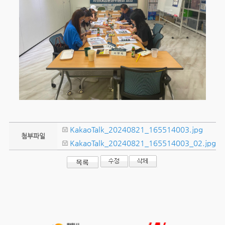
KakaoTalk_20240821_165514003.jpg
첨부파일
KakaoTalk_20240821_165514003_02.jpg