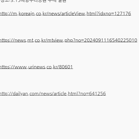
http://m.koreajn.co.kr/news/articleView.html?idxno=127176
https://news.mt.co.kr/mtview.php?no=2024091116540225010
https://www.urinews.co.kr/80601
http://dailyan.com/news/article.html?no=641256