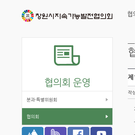
협
제
협의회 운영
작성
분과·특별위원회
협의회