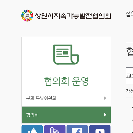
협
교
협의회 운영
작성
분과·특별위원회
협의회