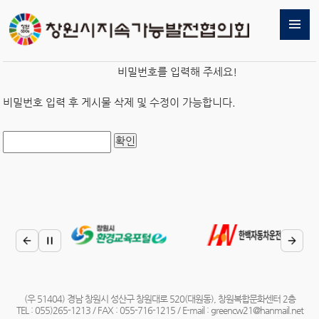
비밀번호를 입력해 주세요!
비밀번호 입력 후 게시물 삭제 및 수정이 가능합니다.
(우 51404) 경남 창원시 성산구 창원대로 520(대원동), 창원복합문화센터 2층
TEL : 055)265-1213 / FAX : 055-716-1215 / E-mail : greencw21@hanmail.net