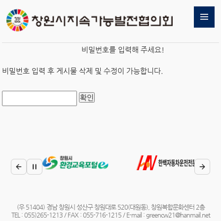
비밀번호를 입력해 주세요!
비밀번호 입력 후 게시물 삭제 및 수정이 가능합니다.
(우 51404) 경남 창원시 성산구 창원대로 520(대원동), 창원복합문화센터 2층
TEL : 055)265-1213 / FAX : 055-716-1215 / E-mail : greencw21@hanmail.net