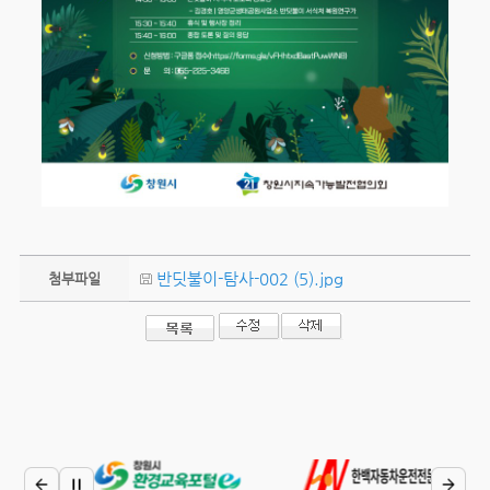
반딧불이-탐사-002 (5).jpg
첨부파일