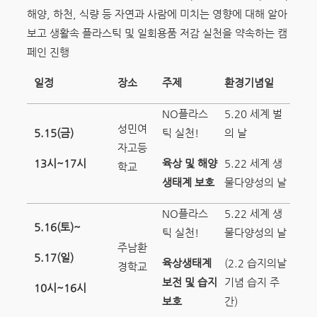
해양, 하천, 식량 등 자연과 사람에 미치는 영향에 대해 알아
보고 생활속 플라스틱 및 일회용품 저감 실천을 약속하는 캠
페인 진행
일정
장소
주제
환경기념일
NO플라스
5.20 세계 벌
성민여
5.15(
금
)
틱 실천!
의 날
자고등
13
시
~17
시
육상 및 해양
5.22 세계 생
학교
생태계 보호
물다양성의 날
NO플라스
5.22 세계 생
5.16(
토
)~
틱 실천!
물다양성의 날
주남환
5.17(
일
)
육상생태계
(2.2 습지의날
경학교
보전 및 습지
기념 습지 주
10
시
~16
시
보호
간)