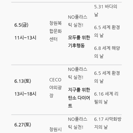
5.31 바다의
날
NO플라스
창원복
6.5(
금
)
틱 실천!
6.5 세계 환경
합문화
의 날
11
시
~13
시
모두를 위한
센터
기후행동
6.8 세계 해양
의 날
NO플라스
6.5 세계 환경
틱 실천!
CECO
6.13(
토
)
의 날
야외광
지구를 위한
13
시
~18
시
6.16 세계 리
장
탄소 다이어
필의 날
트
NO플라스
6.17 사막화방
6.27(
토
)
틱 실천!
지의 날
창원시