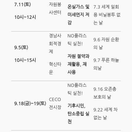
7.11(
토
)
자원봉
온실가스 및
7.3 세계 일회
사센터
미세먼지 저
용 비닐봉투 없
10
시
~12
시
감
는 날
경남사
NO플라스
9.6 자원 순환
회적경
틱 실천!
9.5(
토
)
의 날
제
자원 절약과
10
시
~15
시
9.7 푸른 하늘
혁신타
재활용
,
재
의날
운
사용
NO플라스
9.16 오존층
틱 실천!
보호의 날
CECO
9.18(
금
)~19(
토
)
기후시민
,
전시장
9.22 세계 차
탄소중립 실
없는 날
천