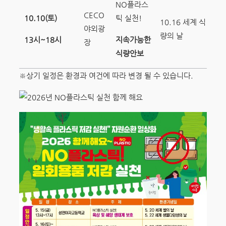
NO플라스
CECO
10.10(
토
)
틱 실천!
10.16 세계 식
야외광
량의 날
13
시
~18
시
지속가능한
장
식량안보
※상기 일정은 환경과 여건에 따라 변경 될 수 있습니다.