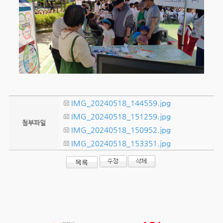
IMG_20240518_144559.jpg
IMG_20240518_151259.jpg
첨부파일
IMG_20240518_150952.jpg
IMG_20240518_153351.jpg