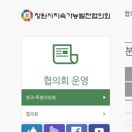
협
협의회 운영
분과·특별위원회
협의회